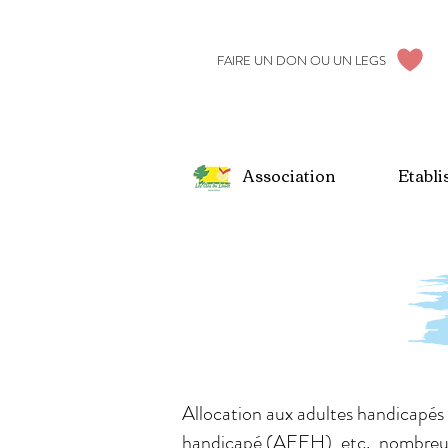
FAIRE UN DON OU UN LEGS
Association
Etabli
Allocation aux adultes handicapé
handicapé (AEEH), etc., nombreuses