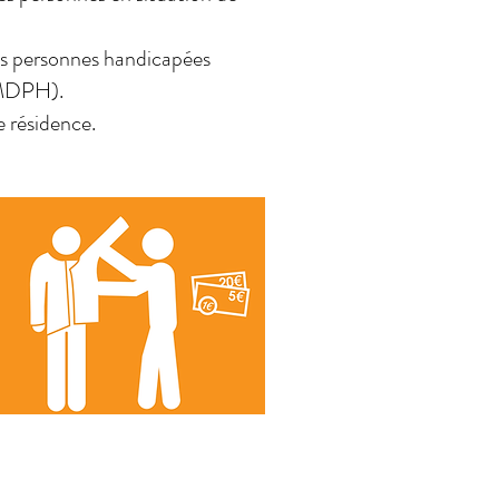
des personnes handicapées
(MDPH).
e résidence.
Prestation de Compensation
du Handicap (PCH)