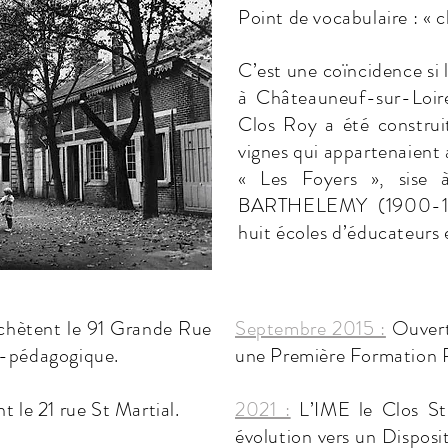
Point de vocabulaire : « cl
C’est une coïncidence si 
à Châteauneuf-sur-Loire 
Clos Roy a été construi
vignes qui appartenaient 
« Les Foyers », sise
BARTHELEMY (1900-198
huit écoles d’éducateurs 
chètent le 91 Grande Rue
Septembre 2015 :
Ouvertu
o-pédagogique.
une Première Formation Pr
 le 21 rue St Martial.
2021 :
L’IME le Clos St 
évolution vers un Dispo