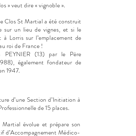
os » veut dire « vignoble ».
le Clos St Martial a été construit
sur un lieu de vignes, et si le
t à Lorris sur l’emplacement de
au roi de France !
 à PEYNIER (13) par le Père
8), également fondateur de
en 1947.
re d’une Section d’Initiation à
ofessionnelle de 15 places.
Martial évolue et prépare son
sitif d’Accompagnement Médico-