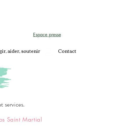
rofessionnels
Espace élus CSE
Espace presse
ir, aider, soutenir
Contact
t services.
os Saint Martial