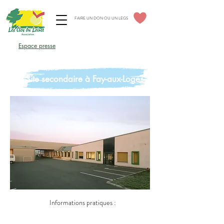
FAIRE UN DON OU UN LEGS
Espace élus CSE
Espace presse
Espace professionnels
Site secondaire à Fay-aux-Loges
Informations pratiques :
Coordonnées :