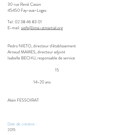
30 rue René Cassin
45450 Fay-aux-Loges
Tel:
02 38 46 83 01
E-mail:
sipfp@ime-stmartial.org
L'équipe de direction:
Pedro NIETO, directeur d'établissement
Arnaud MAMES, directeur adjoint
Isabelle BECHU, responsable de service
Nombre de places agréées :
15
Tranche d'âge :
14-20 ans
Les administrateurs référents :
Alain FESSOIRAT
Le projet établissement
Date de création :
2015