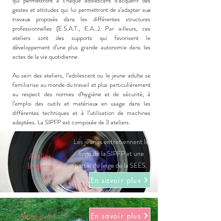
qui permettront à chaque adolescent d’acquérir des
gestes et attitudes qui lui permettront de s’adapter aux
travaux proposés dans les différentes structures
professionnelles (E.S.A.T., E.A…). Par ailleurs, ces
ateliers sont des supports qui favorisent le
développement d’une plus grande autonomie dans les
actes de la vie quotidienne.
Au sein des ateliers, l’adolescent ou le jeune adulte se
familiarise au monde du travail et plus particulièrement
au respect des normes d’hygiène et de sécurité, à
l’emploi des outils et matériaux en usage dans les
différentes techniques et à l’utilisation de machines
adaptées. La SIPFP est composée de 3 ateliers.
Les jeunes entretiennent le
linge de la SIPFP et une
Atelier
lingerie
partie du linge de la SEES.
En savoir plus
En savoir plus
Atelier jardin