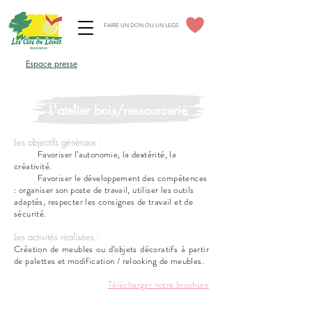
FAIRE UN DON OU UN LEGS
Espace élus CSE
Espace presse
Espace professionnels
L'atelier bois/ressourcerie
Les objectifs généraux :
Favoriser l’autonomie, la dextérité, la
créativité.
Favoriser le développement des compétences
: organiser son poste de travail, utiliser les outils
adaptés, respecter les consignes de travail et de
sécurité.
Les activités réalisées :
Création de meubles ou d’objets décoratifs à partir
de palettes et modification / relooking de meubles.
Télécharger notre brochure