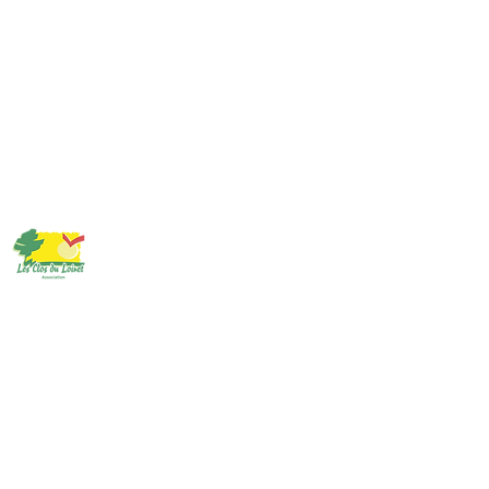
Les Clos du Loiret
23 Faubourg de Bellegarde
45260 Lorris
Contactez-nous :
president@closduloiret.org
02 38 89 85 85
Mentions légales