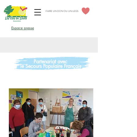
FAIRE UN DON OU UN LEGS
Espace élus CSE
Espace presse
Espace professionnels
Partenariat avec
le Secours Populaire Français