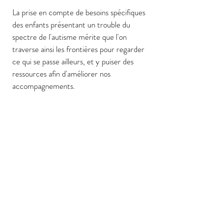
La prise en compte de besoins spécifiques
des enfants présentant un trouble du
spectre de l'autisme mérite que l'on
traverse ainsi les frontières pour regarder
ce qui se passe ailleurs, et y puiser des
ressources afin d'améliorer nos
accompagnements.
Merci à la Fédération du Loiret du
Secours Populaire Français de nous avoir
offert cette possibilité.
Les Clos du Loiret
23 Faubourg de Bellegarde
45260 Lorris
Contactez-nous :
president@closduloiret.org